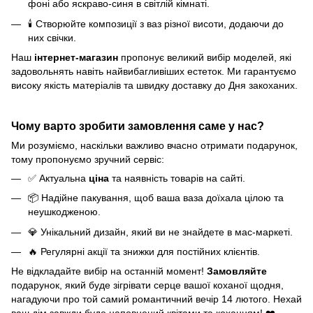
фоні або яскраво-синя в світлій кімнаті.
🕯️ Створюйте композиції з ваз різної висоти, додаючи до
них свічки.
Наш
інтернет-магазин
пропонує великий вибір моделей, які
задовольнять навіть найвибагливіших естеток. Ми гарантуємо
високу якість матеріалів та швидку доставку до Дня закоханих.
Чому варто зробити замовлення саме у нас?
Ми розуміємо, наскільки важливо вчасно отримати подарунок,
тому пропонуємо зручний сервіс:
✅ Актуальна
ціна
та наявність товарів на сайті.
📦 Надійне пакування, щоб ваша ваза доїхала цілою та
неушкодженою.
💎 Унікальний дизайн, який ви не знайдете в мас-маркеті.
🔥 Регулярні акції та знижки для постійних клієнтів.
Не відкладайте вибір на останній момент!
Замовляйте
подарунок, який буде зігрівати серце вашої коханої щодня,
нагадуючи про той самий романтичний вечір 14 лютого. Нехай