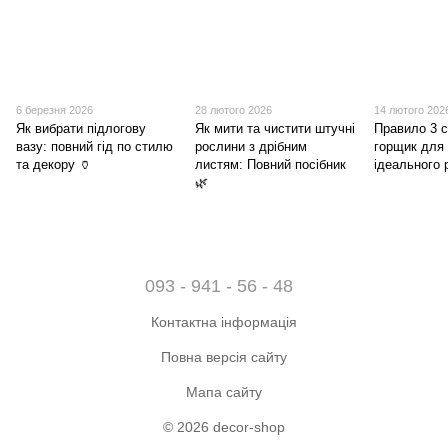
6 березня 2026
28 лютого 2026
14 лютого 202
Як вибрати підлогову
Як мити та чистити штучні
Правило 3 с
вазу: повний гід по стилю
рослини з дрібним
горщик для
та декору 🏺
листям: Повний посібник
ідеального 
🌿
093 - 941 - 56 - 48
Контактна інформація
Повна версія сайту
Мапа сайту
© 2026 decor-shop