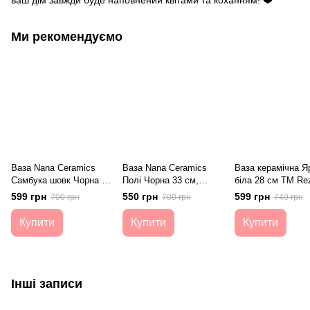
ваш дім завжди буде наповнений квітами та коханням! ❤️
Ми рекомендуємо
Ваза Nana Ceramics
Ваза Nana Ceramics
Ваза керамічна Я
Самбука шовк Чорна 42
Полі Чорна 33 см,
біла 28 см TM Re
см, Чорний
Чорний
599 грн
550 грн
599 грн
700 грн
700 грн
749 грн
Купити
Купити
Купити
Інші записи