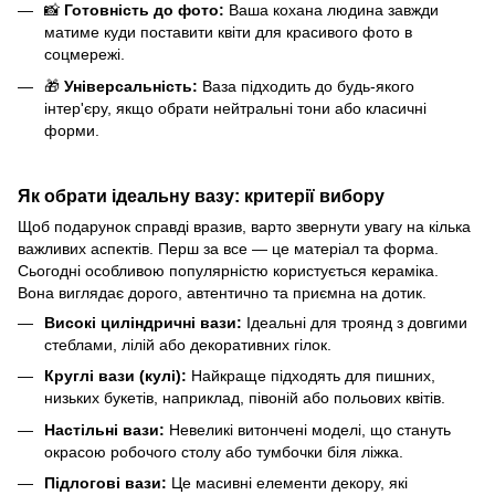
📸
Готовність до фото:
Ваша кохана людина завжди
матиме куди поставити квіти для красивого фото в
соцмережі.
🎁
Універсальність:
Ваза підходить до будь-якого
інтер'єру, якщо обрати нейтральні тони або класичні
форми.
Як обрати ідеальну вазу: критерії вибору
Щоб подарунок справді вразив, варто звернути увагу на кілька
важливих аспектів. Перш за все — це матеріал та форма.
Сьогодні особливою популярністю користується кераміка.
Вона виглядає дорого, автентично та приємна на дотик.
Високі циліндричні вази:
Ідеальні для троянд з довгими
стеблами, лілій або декоративних гілок.
Круглі вази (кулі):
Найкраще підходять для пишних,
низьких букетів, наприклад, півоній або польових квітів.
Настільні вази:
Невеликі витончені моделі, що стануть
окрасою робочого столу або тумбочки біля ліжка.
Підлогові вази:
Це масивні елементи декору, які