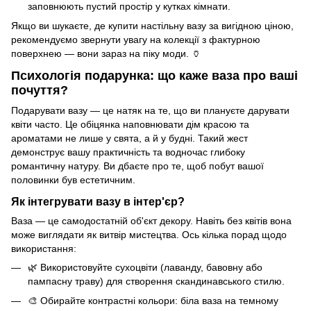
заповнюють пустий простір у кутках кімнати.
Якщо ви шукаєте, де
купити настільну вазу за вигідною ціною
,
рекомендуємо звернути увагу на колекції з фактурною
поверхнею — вони зараз на піку моди. 🏺
Психологія подарунка: що каже ваза про ваші
почуття?
Подарувати вазу — це натяк на те, що ви плануєте дарувати
квіти часто. Це обіцянка наповнювати дім красою та
ароматами не лише у свята, а й у будні. Такий жест
демонструє вашу практичність та водночас глибоку
романтичну натуру. Ви дбаєте про те, щоб побут вашої
половинки був естетичним.
Як інтегрувати вазу в інтер'єр?
Ваза — це самодостатній об'єкт декору. Навіть без квітів вона
може виглядати як витвір мистецтва. Ось кілька порад щодо
використання:
🌿 Використовуйте сухоцвіти (лаванду, бавовну або
пампасну траву) для створення скандинавського стилю.
🎨 Обирайте контрастні кольори: біла ваза на темному