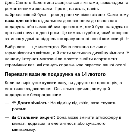
День Святого Валентина асоціюється з квітами, шоколадом та
романтичними жестами. Проте, на жаль, навіть
найрозкішніший букет троянд рано чи пізно зів'яне. Саме тому
ваза для квітів
є ідеальним доповненням до основного
подарунка або самостійним презентом, який буде нагадувати
про ваші почуття довгі роки. Це символ турботи, який створює
затишок у домі та підкреслює красу кожної нової композиції. ✨
Вибір вази — це мистецтво. Вона повинна не лише
гармоніювати з квітами, а й стати частиною дизайну кімнати. У
нашому інтернет-магазині ви можете знайти
асортимент
керамічних ваз
, які стануть справжньою окрасою вашої оселі.
Переваги вази як подарунка на 14 лютого
Коли ви вирішуєте
купити
вазу, ви даруєте не просто річ, а
естетичне задоволення. Ось кілька причин, чому цей
подарунок є безпрограшним:
🌹
Довговічність:
На відміну від квітів, ваза служить
роками.
🏡
Стильний акцент:
Вона може змінити атмосферу в
кімнаті, додавши їй елегантності або сучасного
мінімалізму.