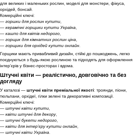
для великих і маленьких рослин, моделі для монстери, фікуса,
орхідей, бонсай.
Комерційні ключі:
—
горшки для рослин купити
,
—
керамічні горщики купити Україна
,
—
кашпо для квітів недорого
,
—
горщик для кімнатних рослин ціна
,
—
горщики для орхідей купити онлайн
.
Горщики мають привабливий дизайн, стійкі до пошкоджень, легко
поєднуються з будь-якою рослиною та підходять для оформлення
інтер’єрів у бізнес-просторах і вдома.
Штучні квіти — реалістично, довговічно та без
догляду
У каталозі —
штучні квіти преміальної якості
: троянди, піони,
тюльпани, орхідеї, гілки зелені та декоративні композиції.
Комерційні ключі:
—
штучні квіти купити
,
—
квіти штучні для декору
,
—
штучні букети недорого
,
—
квіти для інтер’єру купити онлайн
,
—
штучні квіти Україна
.