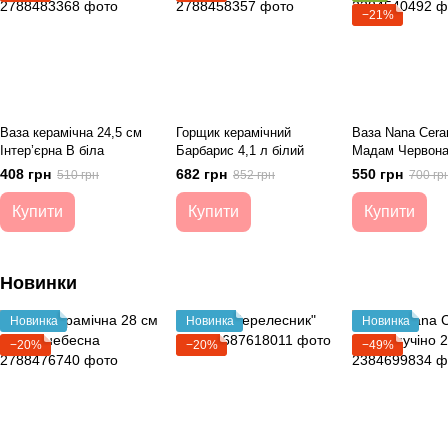
−21%
Ваза керамічна 24,5 см
Горщик керамічний
Ваза Nana Cera
Інтер’єрна B біла
Барбарис 4,1 л білий
Мадам Червона
Червоний
408 грн
682 грн
550 грн
510 грн
852 грн
700 гр
Купити
Купити
Купити
Новинки
Новинка
Новинка
Новинка
−20%
−20%
−49%