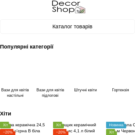
Каталог товарів
Популярні категорії
Вази для квітів
Вази для квітів
Штучні квіти
Гортензія
настільні
підлогові
Хіти
Хіт
Хіт
Новинка
−20%
−20%
Хіт