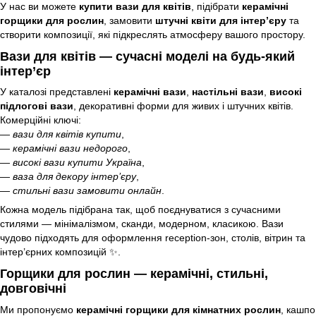
У нас ви можете
купити вази для квітів
, підібрати
керамічні
горщики для рослин
, замовити
штучні квіти для інтер’єру
та
створити композиції, які підкреслять атмосферу вашого простору.
Вази для квітів — сучасні моделі на будь-який
інтер’єр
У каталозі представлені
керамічні вази
,
настільні вази
,
високі
підлогові вази
, декоративні форми для живих і штучних квітів.
Комерційні ключі:
—
вази для квітів купити
,
—
керамічні вази недорого
,
—
високі вази купити Україна
,
—
ваза для декору інтер’єру
,
—
стильні вази замовити онлайн
.
Кожна модель підібрана так, щоб поєднуватися з сучасними
стилями — мінімалізмом, сканди, модерном, класикою. Вази
чудово підходять для оформлення reception-зон, столів, вітрин та
інтер’єрних композицій ✨.
Горщики для рослин — керамічні, стильні,
довговічні
Ми пропонуємо
керамічні горщики для кімнатних рослин
, кашпо