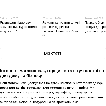
6 березня 2026
28 лютого 2026
14 лютого 2026
Як вибрати підлогову
Як мити та чистити штучні
Правило 3 см:
вазу: повний гід по стилю
рослини з дрібним
горщик для ро
та декору 🏺
листям: Повний посібник
ідеального ро
🌿
Всі статті
Інтернет-магазин ваз, горщиків та штучних квітів
для дому та бізнесу
Наш магазин спеціалізується на трьох ключових категоріях декору:
вази для квітів
,
горщики для рослин
та
штучні квіти
. Ми
допомагаємо оформити інтер’єр дому, офісу, салону краси,
кав’ярні або фотостудії стильними декоративними рішеннями, що
виглядають сучасно, натурально та преміально 🌿.