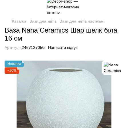
Каталог
Вази для квітів
Вази для квітів настільні
Ваза Nana Ceramics Шар шелк біла
16 см
Артикул:
2467127050
Написати відгук
Новинка
−20%