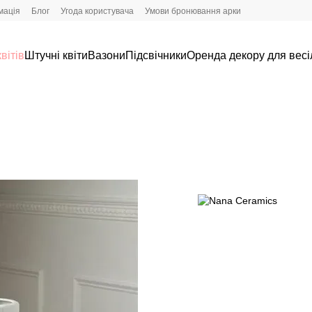
мація
Блог
Угода користувача
Умови бронювання арки
вітів
Штучні квіти
Вазони
Підсвічники
Оренда декору для весі