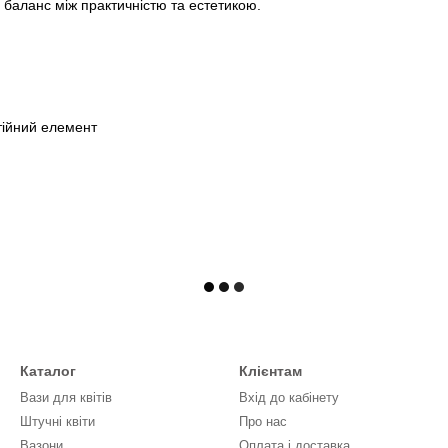
ь баланс між практичністю та естетикою.
стійний елемент
Каталог
Клієнтам
Вази для квітів
Вхід до кабінету
Штучні квіти
Про нас
Вазони
Оплата і доставка