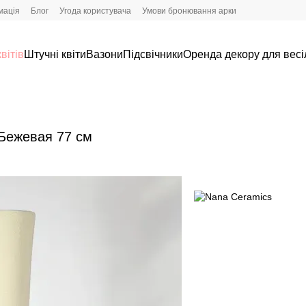
мація
Блог
Угода користувача
Умови бронювання арки
вітів
Штучні квіти
Вазони
Підсвічники
Оренда декору для весі
Бежевая 77 см