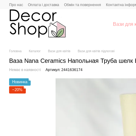
Перейти до основного контенту
Про нас
Оплата і доставка
Обмін та повернення
Контактна інфор
Вази для к
Головна
Каталог
Вази для квітів
Вази для квітів підлогові
Ваза Nana Ceramics Напольная Труба шелк 
Немає в наявності
Артикул: 2441636174
Новинка
−20%