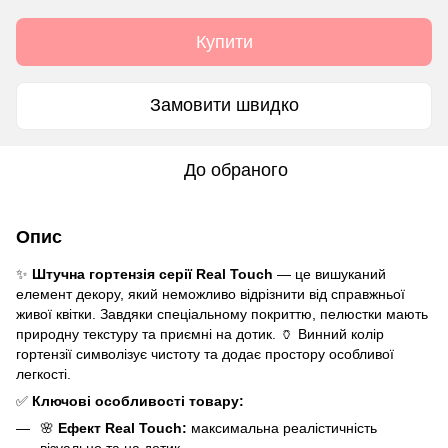
Купити
Замовити швидко
До обраного
Опис
✨
Штучна гортензія серії Real Touch
— це вишуканий
елемент декору, який неможливо відрізнити від справжньої
живої квітки. Завдяки спеціальному покриттю, пелюстки мають
природну текстуру та приємні на дотик. 🏺 Винний колір
гортензії символізує чистоту та додає простору особливої
легкості.
✅
Ключові особливості товару:
🌸
Ефект Real Touch:
максимальна реалістичність
візуально та на дотик.