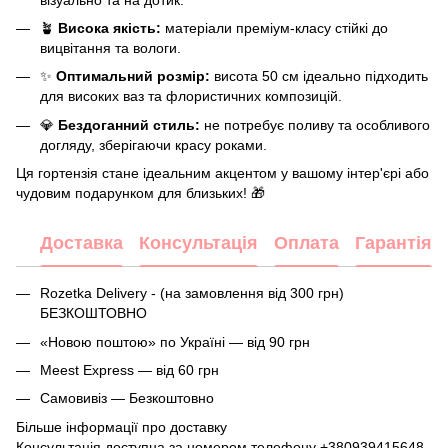
🪴
Висока якість:
матеріали преміум-класу стійкі до
вицвітання та вологи.
✨
Оптимальний розмір:
висота 50 см ідеально підходить
для високих ваз та флористичних композицій.
💎
Бездоганний стиль:
не потребує поливу та особливого
догляду, зберігаючи красу роками.
Ця гортензія стане ідеальним акцентом у вашому інтер'єрі або
чудовим подарунком для близьких! 🎁
Доставка
Консультація
Оплата
Гарантія
Rozetka Delivery - (на замовлення від 300 грн)
БЕЗКОШТОВНО
«Новою поштою» по Україні — від 90 грн
Meest Express — від 60 грн
Самовивіз — Безкоштовно
Більше інформації про доставку
Консультація доступна за номером телефону
+380939415648