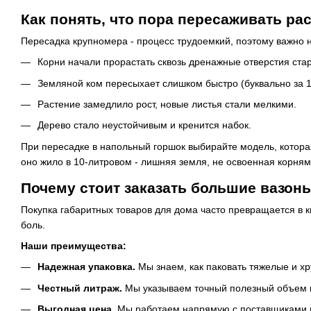
Как понять, что пора пересаживать рас
Пересадка крупномера - процесс трудоемкий, поэтому важно 
Корни начали прорастать сквозь дренажные отверстия стар
Земляной ком пересыхает слишком быстро (буквально за 1-2
Растение замедлило рост, новые листья стали мелкими.
Дерево стало неустойчивым и кренится набок.
При пересадке в напольный горшок выбирайте модель, которая 
оно жило в 10-литровом - лишняя земля, не освоенная корнями
Почему стоит заказать большие вазоны
Покупка габаритных товаров для дома часто превращается в к
боль.
Наши преимущества:
Надежная упаковка.
Мы знаем, как паковать тяжелые и х
Честный литраж.
Мы указываем точный полезный объем го
Выгодная цена.
Мы работаем напрямую с поставщиками и 