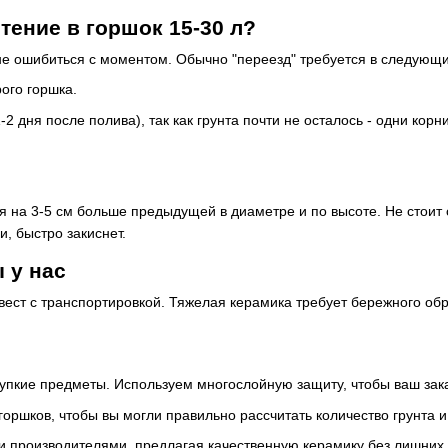
тение в горшок 15-30 л?
не ошибиться с моментом. Обычно "переезд" требуется в следующи
ого горшка.
 дня после полива), так как грунта почти не осталось - одни корни
на 3-5 см больше предыдущей в диаметре и по высоте. Не стоит ср
, быстро закиснет.
 у нас
вест с транспортировкой. Тяжелая керамика требует бережного обр
рупкие предметы. Используем многослойную защиту, чтобы ваш зак
ршков, чтобы вы могли правильно рассчитать количество грунта и
производителями, предлагая качественную керамику без лишних 