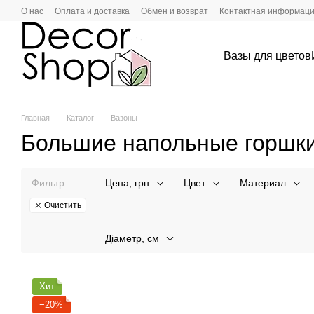
Перейти к основному контенту
О нас
Оплата и доставка
Обмен и возврат
Контактная информац
Вазы для цветов
Главная
Каталог
Вазоны
Большие напольные горшки
Фильтр
Цена, грн
Цвет
Материал
Очистить
Діаметр, см
Хит
−20%