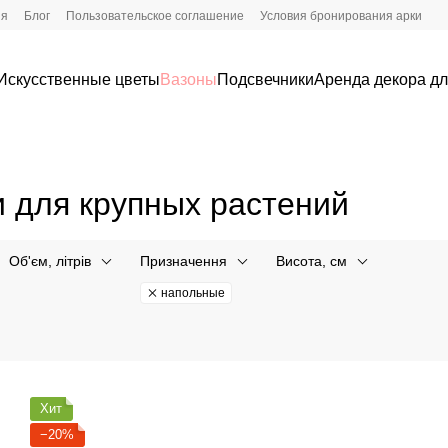
ия
Блог
Пользовательское соглашение
Условия бронирования арки
Искусственные цветы
Вазоны
Подсвечники
Аренда декора д
 для крупных растений
Об'єм, літрів
Призначення
Висота, см
напольные
Хит
−20%