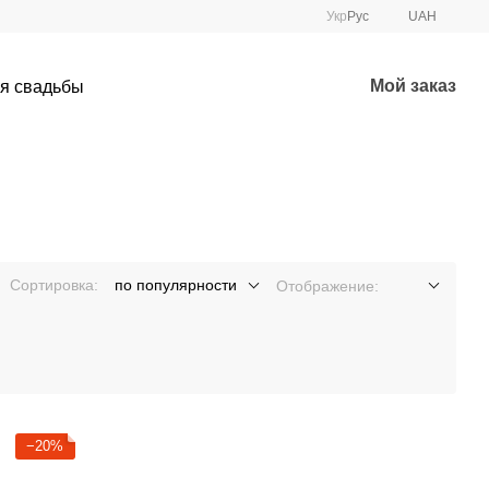
Укр
Рус
UAH
Мой заказ
ля свадьбы
Сортировка:
по популярности
Отображение:
−20%