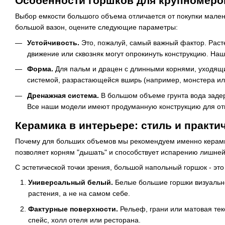
Особенности горшков для крупномеров
Выбор емкости большого объема отличается от покупки малень
большой вазон, оцените следующие параметры:
Устойчивость.
Это, пожалуй, самый важный фактор. Расте
движение или сквозняк могут опрокинуть конструкцию. На
Форма.
Для пальм и драцен с длинными корнями, уходящи
системой, разрастающейся вширь (например, монстера ил
Дренажная система.
В большом объеме грунта вода задерж
Все наши модели имеют продуманную конструкцию для от
Керамика в интерьере: стиль и практи
Почему для больших объемов мы рекомендуем именно керамик
позволяет корням "дышать" и способствует испарению лишней в
С эстетической точки зрения, большой напольный горшок - э
Универсальный белый.
Белые большие горшки визуально
растения, а не на самом себе.
Фактурные поверхности.
Рельеф, грани или матовая тек
спейс, холл отеля или ресторана.