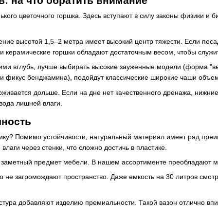
: на что обратить внимание
кого цветочного горшка. Здесь вступают в силу законы физики и б
ние высотой 1,5–2 метра имеет высокий центр тяжести. Если посад
ши керамические горшки обладают достаточным весом, чтобы служ
ми вглубь, лучше выбирать высокие зауженные модели (форма "вед
и фикус бенджамина), подойдут классические широкие чаши объем
ивается дольше. Если на дне нет качественного дренажа, нижние с
вода лишней влаги.
чность
у? Помимо устойчивости, натуральный материал имеет ряд преим
лаги через стенки, что сложно достичь в пластике.
то заметный предмет мебели. В нашем ассортименте преобладают м
 не загромождают пространство. Даже емкость на 30 литров смотр
стура добавляют изделию премиальности. Такой вазон отлично впиш