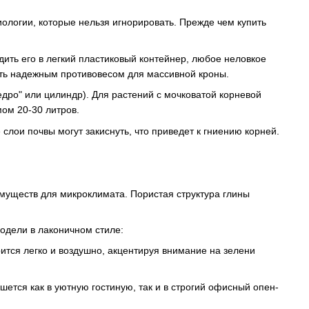
иологии, которые нельзя игнорировать. Прежде чем купить
ить его в легкий пластиковый контейнер, любое неловкое
ить надежным противовесом для массивной кроны.
ро" или цилиндр). Для растений с мочковатой корневой
ом 20-30 литров.
лои почвы могут закиснуть, что приведет к гниению корней.
уществ для микроклимата. Пористая структура глины
одели в лаконичном стиле:
ится легко и воздушно, акцентируя внимание на зелени
ется как в уютную гостиную, так и в строгий офисный опен-